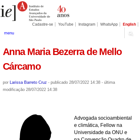
Ir
Ferramentas
Seções
para
Pessoais
o
conteúdo.
|
Cadastre-se
YouTube
Instagram
WhatsApp
English
Ir
para
menu
a
navegação
Anna Maria Bezerra de Mello
Cárcamo
por
Larissa Barreto Cruz
-
publicado
28/07/2022 14:38
-
última
modificação
28/07/2022 14:38
Advogada socioambiental
e climática, Fellow na
Universidade da ONU e
na Convenção Quadro de