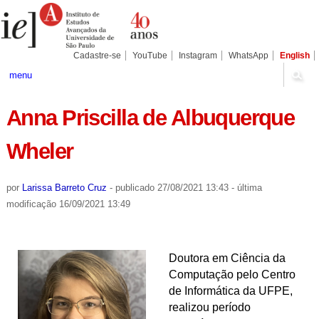
Ir
Ferramentas
Seções
para
Pessoais
o
conteúdo.
|
Cadastre-se
YouTube
Instagram
WhatsApp
English
Ir
para
menu
a
navegação
Anna Priscilla de Albuquerque
Wheler
por
Larissa Barreto Cruz
-
publicado
27/08/2021 13:43
-
última
modificação
16/09/2021 13:49
Doutora em Ciência da
Computação pelo Centro
de Informática da UFPE,
realizou período