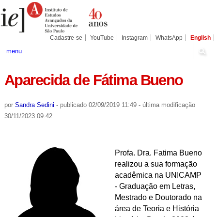
Ir
Ferramentas
Seções
para
Pessoais
o
conteúdo.
|
Cadastre-se
YouTube
Instagram
WhatsApp
English
Ir
para
menu
a
navegação
Aparecida de Fátima Bueno
por
Sandra Sedini
-
publicado
02/09/2019 11:49
-
última modificação
30/11/2023 09:42
Profa. Dra. Fatima Bueno
realizou a sua formação
acadêmica na UNICAMP
- Graduação em Letras,
Mestrado e Doutorado na
área de Teoria e História