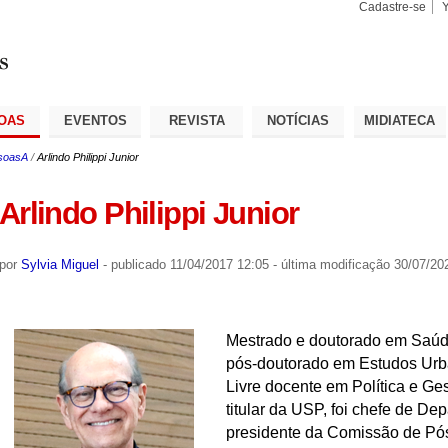
Cadastre-se
Busca
Busca
Avançad
OAS
EVENTOS
REVISTA
NOTÍCIAS
MIDIATECA
soasA
/
Arlindo Philippi Junior
Arlindo Philippi Junior
por
Sylvia Miguel
-
publicado
11/04/2017 12:05
-
última modificação
30/07/20
Mestrado e doutorado em Saúd
pós-doutorado em Estudos Urb
Livre docente em Política e Ge
titular da USP, foi chefe de D
presidente da Comissão de Pó