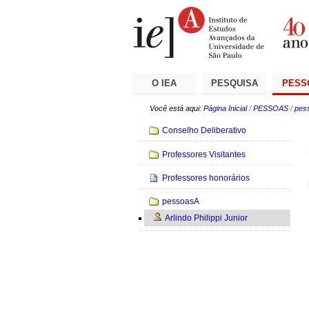
Ir
Ferramentas
Seções
para
Pessoais
o
conteúdo.
|
Ir
para
a
O IEA
PESQUISA
PESS
navegação
Você está aqui:
Página Inicial
/
PESSOAS
/
pes
Navegação
Conselho Deliberativo
Professores Visitantes
Professores honorários
pessoasA
Arlindo Philippi Junior