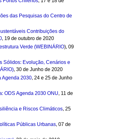
s Portos Chilenos
, 17 e 18 de
ções das Pesquisas do Centro de
ustentáveis Contribuições do
0
, 19 de outubro de 2020
raestrutura Verde (WEBINÁRIO
), 09
s Sólidos: Evolução, Cenários e
NÁRIO)
, 30 de Junho de 2020
na Agenda 2030
, 24 e 25 de Junho
ia: ODS Agenda 2030 ONU
, 11 de
iliência e Riscos Climáticos
, 25
olíticas Públicas Urbanas
, 07 de