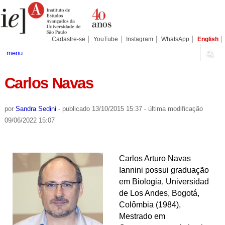
Ir
Ferramentas
Seções
para
Pessoais
o
conteúdo.
|
Cadastre-se
YouTube
Instagram
WhatsApp
English
Ir
para
menu
a
navegação
Carlos Navas
por
Sandra Sedini
-
publicado
13/10/2015 15:37
-
última modificação
09/06/2022 15:07
Carlos Arturo Navas
Iannini p
ossui graduação
em Biologia, Universidad
de Los Andes, Bogotá,
Colômbia (1984),
Mestrado em