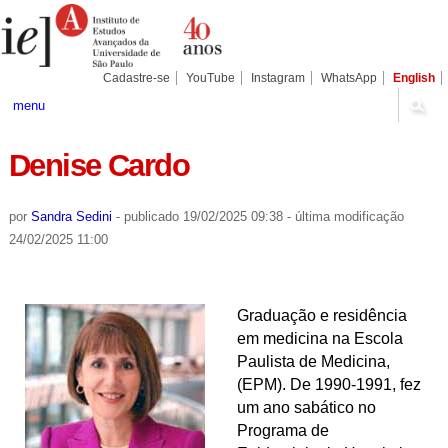
Ir
Ferramentas
Seções
para
Pessoais
o
conteúdo.
|
Cadastre-se
YouTube
Instagram
WhatsApp
English
Ir
para
menu
a
navegação
Denise Cardo
por
Sandra Sedini
-
publicado
19/02/2025 09:38
-
última modificação
24/02/2025 11:00
Graduação e residência
em medicina na Escola
Paulista de Medicina,
(EPM). De 1990-1991, fez
um ano sabático no
Programa de