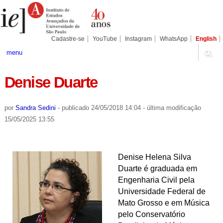
Ir
Ferramentas
Seções
para
Pessoais
o
conteúdo.
|
Cadastre-se
YouTube
Instagram
WhatsApp
English
Ir
para
menu
a
navegação
Denise Duarte
por
Sandra Sedini
-
publicado
24/05/2018 14:04
-
última modificação
15/05/2025 13:55
Denise Helena Silva
Duarte é graduada em
Engenharia Civil pela
Universidade Federal de
Mato Grosso e em Música
pelo Conservatório