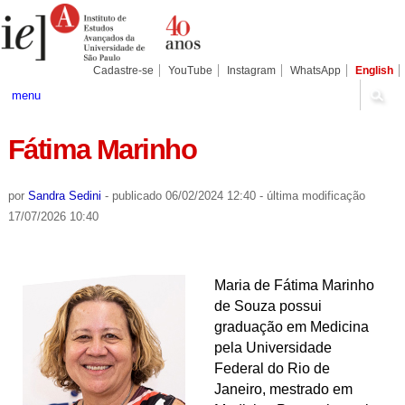
Ir
Ferramentas
Seções
para
Pessoais
o
conteúdo.
|
Cadastre-se
YouTube
Instagram
WhatsApp
English
Ir
para
menu
a
navegação
Fátima Marinho
por
Sandra Sedini
-
publicado
06/02/2024 12:40
-
última modificação
17/07/2026 10:40
Maria de Fátima Marinho
de Souza
possui
graduação em Medicina
pela Universidade
Federal do Rio de
Janeiro, mestrado em