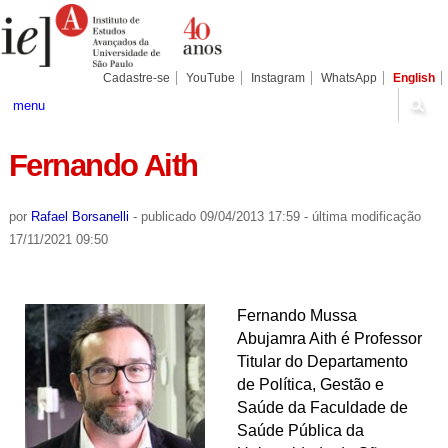
Ir
Ferramentas
Seções
para
Pessoais
o
conteúdo.
|
Cadastre-se
YouTube
Instagram
WhatsApp
English
Ir
para
menu
a
navegação
Fernando Aith
por
Rafael Borsanelli
-
publicado
09/04/2013 17:59
-
última modificação
17/11/2021 09:50
Fernando Mussa
Abujamra Aith é Professor
Titular do Departamento
de Política, Gestão e
Saúde da Faculdade de
Saúde Pública da