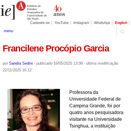
Ir
Ferramentas
Seções
para
Pessoais
o
conteúdo.
|
Cadastre-se
YouTube
Instagram
WhatsApp
English
Ir
para
menu
a
navegação
Francilene Procópio Garcia
por
Sandra Sedini
-
publicado
16/05/2025 13:06
-
última modificação
22/11/2025 16:12
Professora da
Universidade Federal de
Campina Grande, foi por
quatro anos pesquisadora
visitante na Universidade
Tsinghua, a instituição