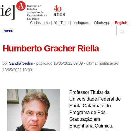
Ir
Ferramentas
Seções
para
Pessoais
o
conteúdo.
|
Cadastre-se
YouTube
Instagram
WhatsApp
English
Ir
para
menu
a
navegação
Humberto Gracher Riella
por
Sandra Sedini
-
publicado
10/05/2022 09:09
-
última modificação
13/05/2022 10:03
Professor Titular da
Universidade Federal de
Santa Catarina e do
Programa de Pós
Graduação em
Engenharia Química.