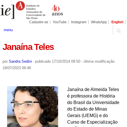
Ir
Ferramentas
Seções
para
Pessoais
o
conteúdo.
|
Cadastre-se
YouTube
Instagram
WhatsApp
English
Ir
para
menu
a
navegação
Janaína Teles
por
Sandra Sedini
-
publicado
17/10/2014 09:50
-
última modificação
19/07/2023 08:48
Janaína de Almeida Teles
é professora de História
do Brasil da Universidade
do Estado de Minas
Gerais (UEMG) e do
Curso de Especialização