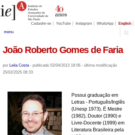
Ir
Ferramentas
Seções
para
Pessoais
o
conteúdo.
|
Cadastre-se
YouTube
Instagram
WhatsApp
English
Ir
para
menu
a
navegação
João Roberto Gomes de Faria
por
Leila Costa
-
publicado
02/04/2013 18:06
-
última modificação
25/02/2025 08:33
Possui graduação em
Letras - Português/Inglês
(Unesp 1973). É Mestre
(1982), Doutor (1990) e
Livre-Docente (1999) em
Literatura Brasileira pela