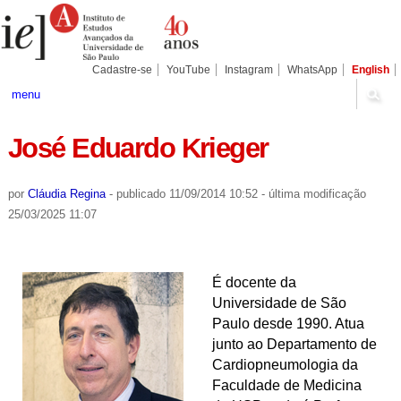
Ir
Ferramentas
Seções
para
Pessoais
o
conteúdo.
|
Cadastre-se
YouTube
Instagram
WhatsApp
English
Ir
para
menu
a
navegação
José Eduardo Krieger
por
Cláudia Regina
-
publicado
11/09/2014 10:52
-
última modificação
25/03/2025 11:07
É docente da
Universidade de São
Paulo desde 1990. Atua
junto ao Departamento de
Cardiopneumologia da
Faculdade de Medicina