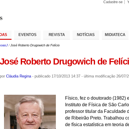
Cadastre-se
Busca
Busca
Avançad
OAS
EVENTOS
REVISTA
NOTÍCIAS
MIDIATECA
soasJ
/
José Roberto Drugowich de Felício
José Roberto Drugowich de Felíc
por
Cláudia Regina
-
publicado
17/10/2013 14:37
-
última modificação
26/07/2
Físico, fez o doutorado (1982) 
Instituto de Física de São Car
professor titular da Faculdade 
de Ribeirão Preto. Trabalhou
de física estatística em teoria