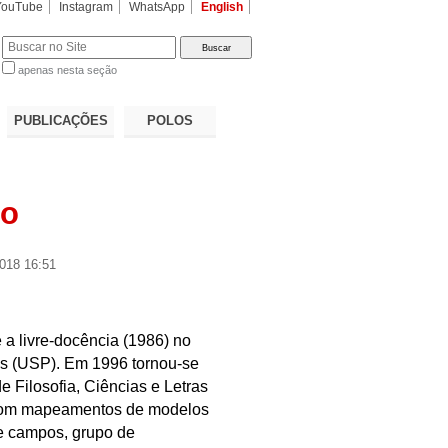
YouTube
Instagram
WhatsApp
English
apenas nesta seção
a…
PUBLICAÇÕES
POLOS
io
018 16:51
e a livre-docência (1986) no
los (USP). Em 1996 tornou-se
de Filosofia, Ciências e Letras
 com mapeamentos de modelos
 de campos, grupo de