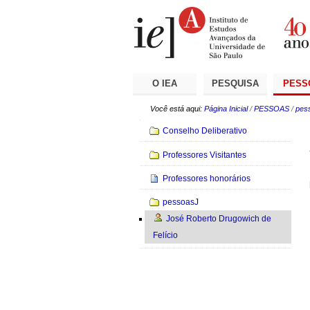
Ir
Ferramentas
Seções
para
Pessoais
o
conteúdo.
|
Ir
para
a
O IEA
PESQUISA
PESS
navegação
Você está aqui:
Página Inicial
/
PESSOAS
/
pes
Navegação
Conselho Deliberativo
Professores Visitantes
Professores honorários
pessoasJ
José Roberto Drugowich de
Felício