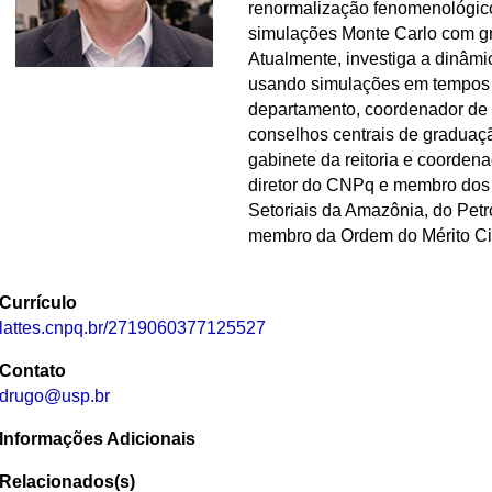
renormalização fenomenológico
simulações Monte Carlo com g
Atualmente, investiga a dinâmi
usando simulações em tempos c
departamento, coordenador de
conselhos centrais de graduaç
gabinete da reitoria e coordena
diretor do CNPq e membro dos
Setoriais da Amazônia, do Petró
membro da Ordem do Mérito Cie
Currículo
lattes.cnpq.br/2719060377125527
Contato
drugo@usp.br
Informações Adicionais
Relacionados(s)