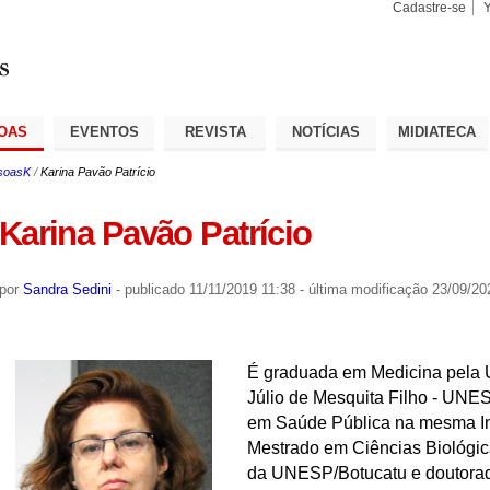
Cadastre-se
Busca
Busca
Avançad
OAS
EVENTOS
REVISTA
NOTÍCIAS
MIDIATECA
soasK
/
Karina Pavão Patrício
Karina Pavão Patrício
por
Sandra Sedini
-
publicado
11/11/2019 11:38
-
última modificação
23/09/20
É graduada em Medicina pela U
Júlio de Mesquita Filho - UNE
em Saúde Pública na mesma Ins
Mestrado em Ciências Biológica
da UNESP/Botucatu e doutora