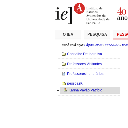
Ir
Ferramentas
Seções
para
Pessoais
o
conteúdo.
|
Ir
para
a
O IEA
PESQUISA
PESS
navegação
Você está aqui:
Página Inicial
/
PESSOAS
/
pes
Navegação
Conselho Deliberativo
Professores Visitantes
Professores honorários
pessoasK
Karina Pavão Patrício