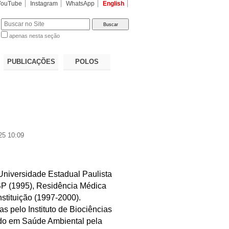
YouTube
Instagram
WhatsApp
English
apenas nesta seção
a…
PUBLICAÇÕES
POLOS
25 10:09
niversidade Estadual Paulista
SP (1995), Residência Médica
tituição (1997-2000).
s pelo Instituto de Biociências
do em Saúde Ambiental pela