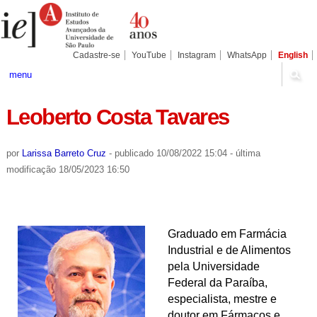
Ir
Ferramentas
Seções
para
Pessoais
o
conteúdo.
|
Cadastre-se
YouTube
Instagram
WhatsApp
English
Ir
para
menu
a
navegação
Leoberto Costa Tavares
por
Larissa Barreto Cruz
-
publicado
10/08/2022 15:04
-
última
modificação
18/05/2023 16:50
Graduado em Farmácia
Industrial e de Alimentos
pela Universidade
Federal da Paraíba,
especialista, mestre e
doutor em Fármacos e