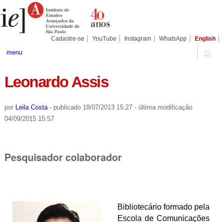
Ir
Ferramentas
Seções
para
Pessoais
o
conteúdo.
|
Cadastre-se
YouTube
Instagram
WhatsApp
English
Ir
para
menu
a
navegação
Leonardo Assis
por
Leila Costa
-
publicado
18/07/2013 15:27
-
última modificação
04/09/2015 15:57
Pesquisador colaborador
Bibliotecário formado pela
Escola de Comunicações