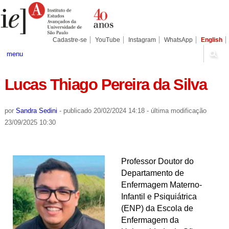
Ir
Ferramentas
Seções
para
Pessoais
o
conteúdo.
|
Cadastre-se
YouTube
Instagram
WhatsApp
English
Ir
para
menu
a
navegação
Lucas Thiago Pereira da Silva
por
Sandra Sedini
-
publicado
20/02/2024 14:18
-
última modificação
23/09/2025 10:30
Professor Doutor do
Departamento de
Enfermagem Materno-
Infantil e Psiquiátrica
(ENP) da Escola de
Enfermagem da