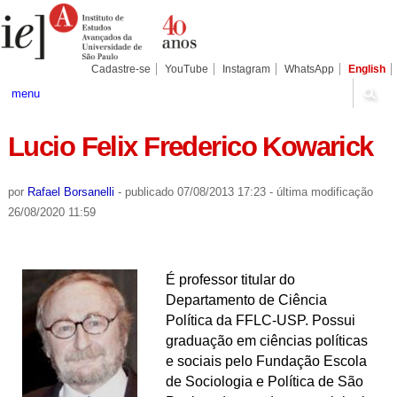
Ir
Ferramentas
Seções
para
Pessoais
o
conteúdo.
|
Cadastre-se
YouTube
Instagram
WhatsApp
English
Ir
para
menu
a
navegação
Lucio Felix Frederico Kowarick
por
Rafael Borsanelli
-
publicado
07/08/2013 17:23
-
última modificação
26/08/2020 11:59
É professor titular do
Departamento de Ciência
Política da FFLC-USP. Possui
graduação em ciências políticas
e sociais pelo Fundação Escola
de Sociologia e Política de São