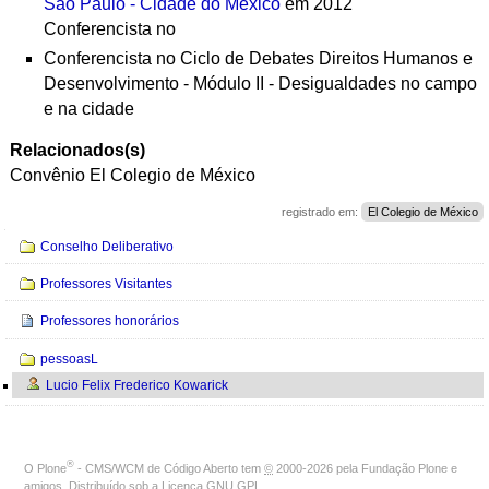
São Paulo - Cidade do México
em 2012
Conferencista no
Conferencista no
Ciclo de Debates
Direitos Humanos
e
Desenvolvimento -
Módulo II -
Desigualdades no campo
e na cidade
Relacionados(s)
Convênio El Colegio de México
registrado em:
El Colegio de México
Navegação
Conselho Deliberativo
Professores Visitantes
Professores honorários
pessoasL
Lucio Felix Frederico Kowarick
®
O
Plone
- CMS/WCM de Código Aberto
tem
©
2000-2026 pela
Fundação Plone
e
amigos. Distribuído sob a
Licença GNU GPL
.