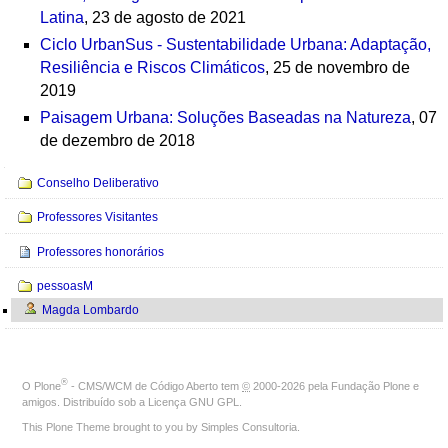
Latina
, 23 de agosto de 2021
Ciclo UrbanSus - Sustentabilidade Urbana: Adaptação,
Resiliência e Riscos Climáticos
, 25 de novembro de
2019
Paisagem Urbana: Soluções Baseadas na Natureza
, 07
de dezembro de 2018
Navegação
Conselho Deliberativo
Professores Visitantes
Professores honorários
pessoasM
Magda Lombardo
®
O
Plone
- CMS/WCM de Código Aberto
tem
©
2000-2026 pela
Fundação Plone
e
amigos. Distribuído sob a
Licença GNU GPL
.
This Plone Theme brought to you by
Simples Consultoria
.