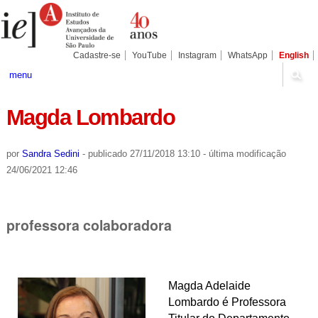
Ir
Ferramentas
Seções
para
Pessoais
o
conteúdo.
|
Cadastre-se
YouTube
Instagram
WhatsApp
English
Ir
para
menu
a
navegação
Magda Lombardo
por
Sandra Sedini
-
publicado
27/11/2018 13:10
-
última modificação
24/06/2021 12:46
professora colaboradora
Magda Adelaide
Lombardo é
Professora