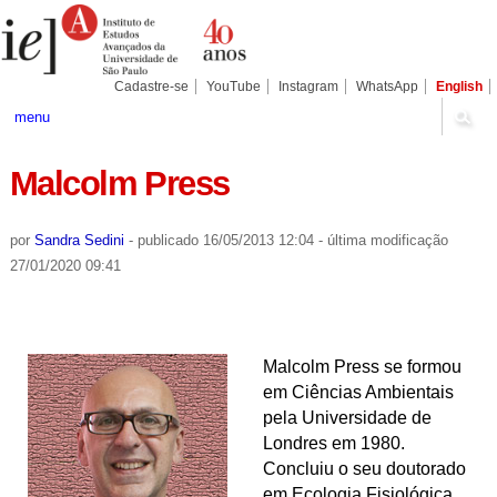
Ir
Ferramentas
Seções
para
Pessoais
o
conteúdo.
|
Cadastre-se
YouTube
Instagram
WhatsApp
English
Ir
para
menu
a
navegação
Malcolm Press
por
Sandra Sedini
-
publicado
16/05/2013 12:04
-
última modificação
27/01/2020 09:41
Malcolm Press se formou
em Ciências Ambientais
pela Universidade de
Londres em 1980.
Concluiu o seu doutorado
em Ecologia Fisiológica