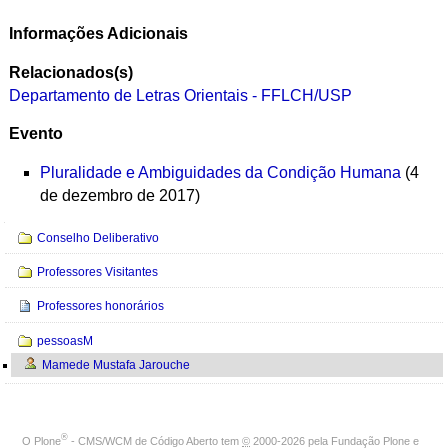
Informações Adicionais
Relacionados(s)
Departamento de Letras Orientais - FFLCH/USP
Evento
Pluralidade e Ambiguidades da Condição Humana
(4
de dezembro de 2017)
Navegação
Conselho Deliberativo
Professores Visitantes
Professores honorários
pessoasM
Mamede Mustafa Jarouche
®
O
Plone
- CMS/WCM de Código Aberto
tem
©
2000-2026 pela
Fundação Plone
e