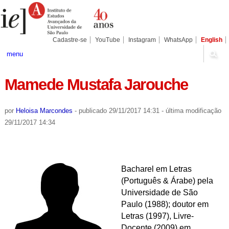
Ir
Ferramentas
Seções
para
Pessoais
o
conteúdo.
|
Cadastre-se
YouTube
Instagram
WhatsApp
English
Ir
para
menu
a
navegação
Mamede Mustafa Jarouche
por
Heloisa Marcondes
-
publicado
29/11/2017 14:31
-
última modificação
29/11/2017 14:34
Bacharel em Letras
(Português & Árabe) pela
Universidade de São
Paulo (1988); doutor em
Letras (1997), Livre-
Docente (2009) em