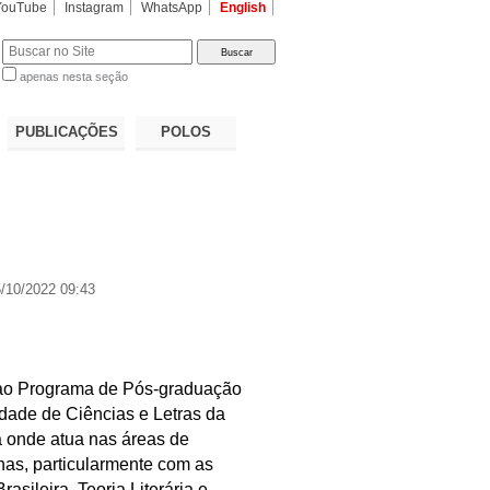
YouTube
Instagram
WhatsApp
English
apenas nesta seção
a…
PUBLICAÇÕES
POLOS
/10/2022 09:43
 ao Programa de Pós-graduação
dade de Ciências e Letras da
onde atua nas áreas de
nas, particularmente com as
asileira, Teoria Literária e