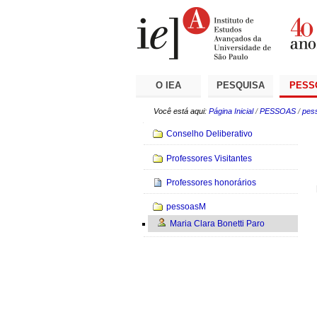
Ir
Ferramentas
Seções
para
Pessoais
o
conteúdo.
|
Ir
para
a
O IEA
PESQUISA
PESS
navegação
Você está aqui:
Página Inicial
/
PESSOAS
/
pes
Navegação
Conselho Deliberativo
Professores Visitantes
Professores honorários
pessoasM
Maria Clara Bonetti Paro