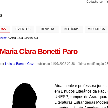
Cadastre-se
Busca
Busca
Avançad
OAS
EVENTOS
REVISTA
NOTÍCIAS
MIDIATECA
soasM
/
Maria Clara Bonetti Paro
Maria Clara Bonetti Paro
por
Larissa Barreto Cruz
-
publicado
11/07/2022 22:38
-
última modificação
25
Atualmente é professora junto
em Estudos Literários da Facul
UNESP, campus de Araraquara 
Literaturas Estrangeiras Moder
Literaturas Norte-Americana e Br