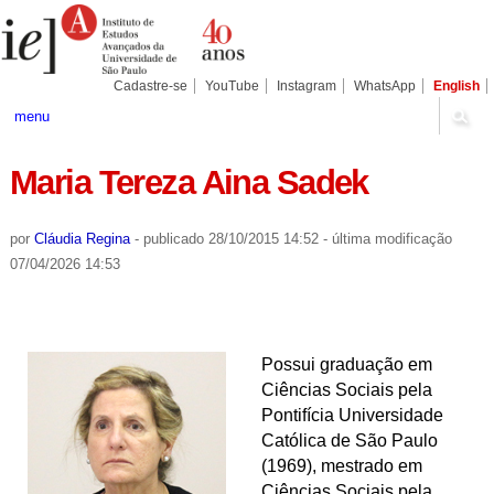
Ir
Ferramentas
Seções
para
Pessoais
o
conteúdo.
|
Cadastre-se
YouTube
Instagram
WhatsApp
English
Ir
para
menu
a
navegação
Maria Tereza Aina Sadek
por
Cláudia Regina
-
publicado
28/10/2015 14:52
-
última modificação
07/04/2026 14:53
Possui graduação em
Ciências Sociais pela
Pontifícia Universidade
Católica de São Paulo
(1969), mestrado em
Ciências Sociais pela