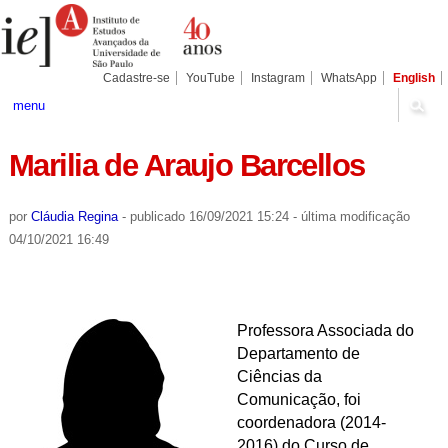
Ir
Ferramentas
Seções
para
Pessoais
o
conteúdo.
|
Cadastre-se
YouTube
Instagram
WhatsApp
English
Ir
para
menu
a
navegação
Marilia de Araujo Barcellos
por
Cláudia Regina
-
publicado
16/09/2021 15:24
-
última modificação
04/10/2021 16:49
Professora Associada do
Departamento de
Ciências da
Comunicação, foi
coordenadora (2014-
2016) do Curso de