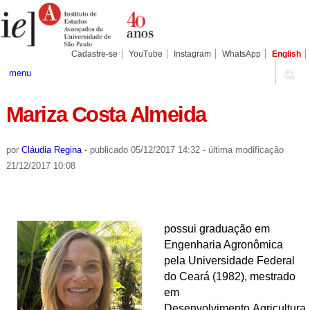
Ir
Ferramentas
Seções
para
Pessoais
o
conteúdo.
|
Cadastre-se
YouTube
Instagram
WhatsApp
English
Ir
para
menu
a
navegação
Mariza Costa Almeida
por
Cláudia Regina
-
publicado
05/12/2017 14:32
-
última modificação
21/12/2017 10:08
possui graduação em
Engenharia Agronômica
pela Universidade Federal
do Ceará (1982), mestrado
em
Desenvolvimento,Agricultura