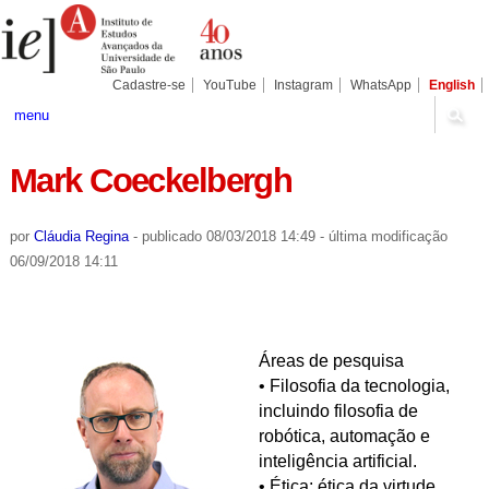
Ir
Ferramentas
Seções
para
Pessoais
o
conteúdo.
|
Cadastre-se
YouTube
Instagram
WhatsApp
English
Ir
para
menu
a
navegação
Mark Coeckelbergh
por
Cláudia Regina
-
publicado
08/03/2018 14:49
-
última modificação
06/09/2018 14:11
Áreas de pesquisa
• Filosofia da tecnologia,
incluindo filosofia de
robótica, automação e
inteligência artificial.
• Ética: ética da virtude,