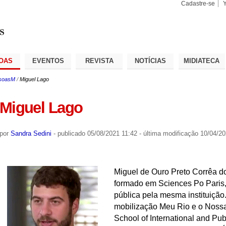
Cadastre-se
Busca
Busca
Avançad
OAS
EVENTOS
REVISTA
NOTÍCIAS
MIDIATECA
soasM
/
Miguel Lago
Miguel Lago
por
Sandra Sedini
-
publicado
05/08/2021 11:42
-
última modificação
10/04/20
Miguel de Ouro Preto Corrêa do 
formado em Sciences Po Paris,
pública pela mesma instituição
mobilização Meu Rio e o Nossas
School of International and Pub