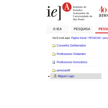
Ir
Ferramentas
Seções
para
Pessoais
o
conteúdo.
|
Ir
para
a
O IEA
PESQUISA
PESS
navegação
Você está aqui:
Página Inicial
/
PESSOAS
/
pes
Navegação
Conselho Deliberativo
Professores Visitantes
Professores honorários
pessoasM
Miguel Lago