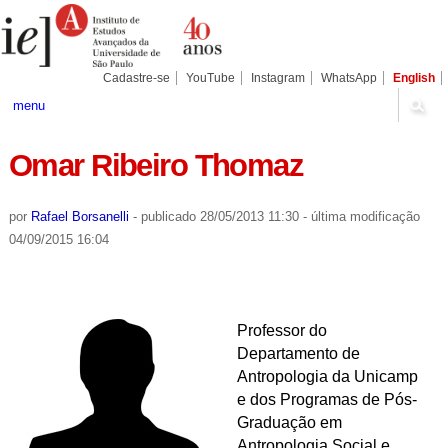
Ir
Ferramentas
Seções
para
Pessoais
o
conteúdo.
|
Cadastre-se
YouTube
Instagram
WhatsApp
English
Ir
para
menu
a
navegação
Omar Ribeiro Thomaz
por
Rafael Borsanelli
-
publicado
28/05/2013 11:30
-
última modificação
04/09/2015 16:04
Professor do
Departamento de
Antropologia da Unicamp
e dos Programas de Pós-
Graduação em
Antropologia Social e