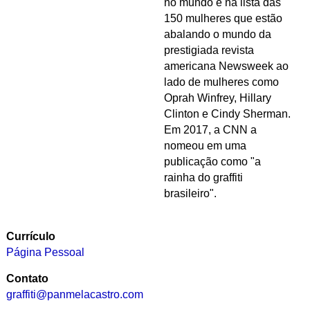
no mundo e na lista das
150 mulheres que estão
abalando o mundo da
prestigiada revista
americana Newsweek ao
lado de mulheres como
Oprah
Winfrey
, Hillary
Clinton e Cindy Sherman.
Em 2017, a CNN a
nomeou em uma
publicação como "a
rainha do graffiti
brasileiro".
Currículo
Página Pessoal
Contato
graffiti@panmelacastro.com