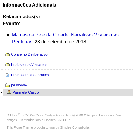
Informações Adicionais
Relacionados(s)
Evento:
Marcas na Pele da Cidade: Narrativas Visuais das
Periferias
, 28 de setembro de 2018
Navegação
Conselho Deliberativo
Professores Visitantes
Professores honorários
pessoasP
Panmela Castro
®
O
Plone
- CMS/WCM de Código Aberto
tem
©
2000-2026 pela
Fundação Plone
e
amigos. Distribuído sob a
Licença GNU GPL
.
This Plone Theme brought to you by
Simples Consultoria
.