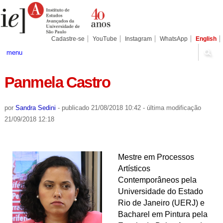
Ir
Ferramentas
Seções
para
Pessoais
o
conteúdo.
|
Cadastre-se
YouTube
Instagram
WhatsApp
English
Ir
para
menu
a
navegação
Panmela Castro
por
Sandra Sedini
-
publicado
21/08/2018 10:42
-
última modificação
21/09/2018 12:18
Mestre em Processos
Artísticos
Contemporâneos pela
Universidade do Estado
Rio de Janeiro (UERJ) e
Bacharel em Pintura pela