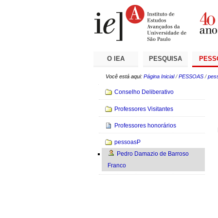
Ir
Ferramentas
Seções
para
Pessoais
o
conteúdo.
|
Ir
para
a
O IEA
PESQUISA
PESS
navegação
Você está aqui:
Página Inicial
/
PESSOAS
/
pes
Navegação
Conselho Deliberativo
Professores Visitantes
Professores honorários
pessoasP
Pedro Damazio de Barroso
Franco