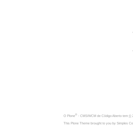
®
O
Plone
- CMS/WCM de Código Aberto
tem
©
2
This Plone Theme brought to you by
Simples Co