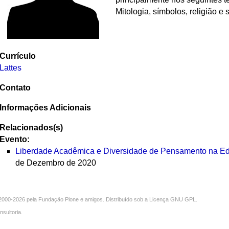
Mitologia, símbolos, religião e 
Currículo
Lattes
Contato
Informações Adicionais
Relacionados(s)
Evento:
Liberdade Acadêmica e Diversidade de Pensamento na Ed
de Dezembro de 2020
000-2026 pela
Fundação Plone
e amigos. Distribuído sob a
Licença GNU GPL
.
nsultoria
.