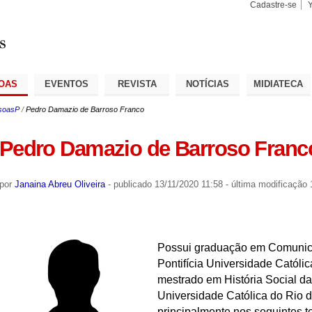
Cadastre-se
Busca
Busca
Avançad
OAS
EVENTOS
REVISTA
NOTÍCIAS
MIDIATECA
soasP
/
Pedro Damazio de Barroso Franco
Pedro Damazio de Barroso Franc
por
Janaina Abreu Oliveira
-
publicado
13/11/2020 11:58
-
última modificação
1
Possui graduação em Comunica
Pontifícia Universidade Católi
mestrado em História Social da 
Universidade Católica do Rio 
principalmente nos seguintes t