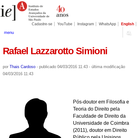
Ir
Ferramentas
Seções
para
Pessoais
o
conteúdo.
|
Cadastre-se
YouTube
Instagram
WhatsApp
English
Ir
para
menu
a
navegação
Rafael Lazzarotto Simioni
por
Thais Cardoso
-
publicado
04/03/2016 11:43
-
última modificação
04/03/2016 11:43
Pós-doutor em Filosofia e
Teoria do Direito pela
Faculdade de Direito da
Universidade de Coimbra
(2011), doutor em Direito
Público pela Unisinos