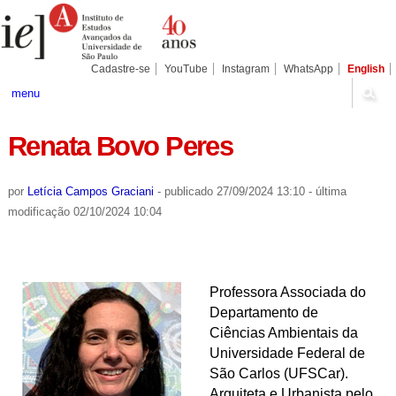
Ir
Ferramentas
Seções
para
Pessoais
o
conteúdo.
|
Cadastre-se
YouTube
Instagram
WhatsApp
English
Ir
para
menu
a
navegação
Renata Bovo Peres
por
Letícia Campos Graciani
-
publicado
27/09/2024 13:10
-
última
modificação
02/10/2024 10:04
Professora Associada do
Departamento de
Ciências Ambientais da
Universidade Federal de
São Carlos (UFSCar).
Arquiteta e Urbanista pelo