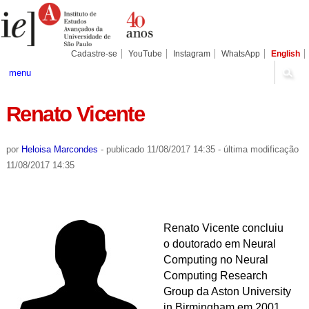
Ir
Ferramentas
Seções
para
Pessoais
o
conteúdo.
|
Cadastre-se
YouTube
Instagram
WhatsApp
English
Ir
para
menu
a
navegação
Renato Vicente
por
Heloisa Marcondes
-
publicado
11/08/2017 14:35
-
última modificação
11/08/2017 14:35
Renato Vicente concluiu
o doutorado em Neural
Computing no Neural
Computing Research
Group da Aston University
in Birmingham em 2001.