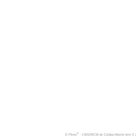
®
O
Plone
- CMS/WCM de Código Aberto
tem
©
2