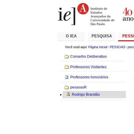
Ir
Ferramentas
Seções
para
Pessoais
o
conteúdo.
|
Ir
para
a
O IEA
PESQUISA
PESS
navegação
Você está aqui:
Página Inicial
/
PESSOAS
/
pes
Navegação
Conselho Deliberativo
Professores Visitantes
Professores honorários
pessoasR
Rodrigo Brandão