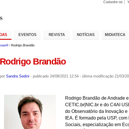
Cadastre-se
Busca
Busca
Avançad
OAS
EVENTOS
REVISTA
NOTÍCIAS
MIDIATECA
soasR
/
Rodrigo Brandão
Rodrigo Brandão
por
Sandra Sedini
-
publicado
24/08/2021 12:54
-
última modificação
21/03/20
Rodrigo Brandão de Andrade e 
CETIC.br|NIC.br e do C4AI U
do Observatório da Inovação e
IEA. É formado pela USP, com
Sociais, especialização em E