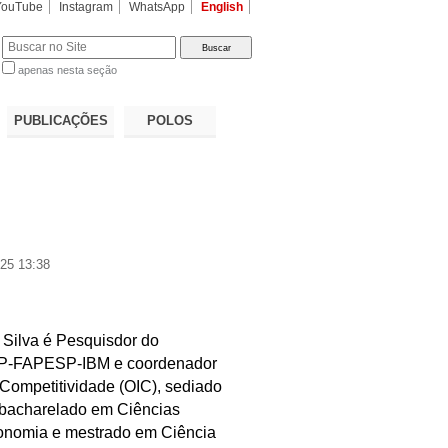
YouTube
Instagram
WhatsApp
English
apenas nesta seção
a…
PUBLICAÇÕES
POLOS
25 13:38
Silva é Pesquisdor do
SP-FAPESP-IBM e coordenador
 Competitividade (OIC), sediado
 bacharelado em Ciências
conomia e mestrado em Ciência