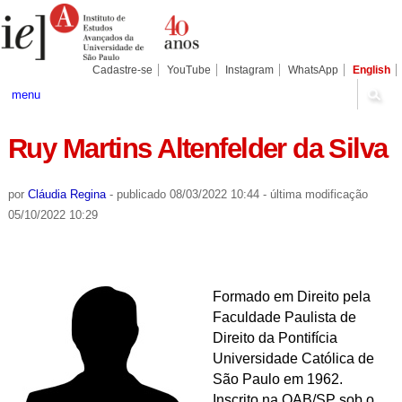
Ir
Ferramentas
Seções
para
Pessoais
o
conteúdo.
|
Cadastre-se
YouTube
Instagram
WhatsApp
English
Ir
para
menu
a
navegação
Ruy Martins Altenfelder da Silva
por
Cláudia Regina
-
publicado
08/03/2022 10:44
-
última modificação
05/10/2022 10:29
Formado em Direito pela
Faculdade Paulista de
Direito da Pontifícia
Universidade Católica de
São Paulo em 1962.
Inscrito na OAB/SP sob o