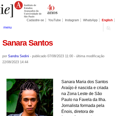
Ir
Ferramentas
Seções
para
Pessoais
o
conteúdo.
|
Cadastre-se
YouTube
Instagram
WhatsApp
English
Ir
para
menu
a
navegação
Sanara Santos
por
Sandra Sedini
-
publicado
07/08/2023 11:00
-
última modificação
22/08/2023 14:44
Sanara Maria dos Santos
Araújo é nascida e criada
na Zona Leste de São
Paulo na Favela da Ilha.
Jornalista formada pela
Énois, diretora de