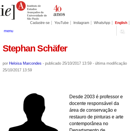
Ir
Ferramentas
Seções
para
Pessoais
o
conteúdo.
|
Cadastre-se
YouTube
Instagram
WhatsApp
English
Ir
para
menu
a
navegação
Stephan Schäfer
por
Heloisa Marcondes
-
publicado
25/10/2017 13:59
-
última modificação
25/10/2017 13:59
Desde 2003 é professor e
docente responsável da
área de conservação e
restauro de pinturas e arte
contemporânea no
Departamento de