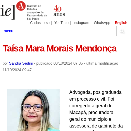
Ir
Ferramentas
Seções
para
Pessoais
o
conteúdo.
|
Cadastre-se
YouTube
Instagram
WhatsApp
English
Ir
para
menu
a
navegação
Taísa Mara Morais Mendonça
por
Sandra Sedini
-
publicado
03/10/2024 07:36
-
última modificação
11/10/2024 09:47
Advogada, pós graduada
em processo civil. Foi
corregedora geral de
Macapá, procuradora
geral do município e
assessora de gabinete da