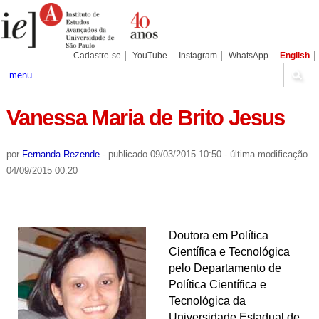
Ir
Ferramentas
Seções
para
Pessoais
o
conteúdo.
|
Cadastre-se
YouTube
Instagram
WhatsApp
English
Ir
para
menu
a
navegação
Vanessa Maria de Brito Jesus
por
Fernanda Rezende
-
publicado
09/03/2015 10:50
-
última modificação
04/09/2015 00:20
Doutora em Política
Científica e Tecnológica
pelo Departamento de
Política Científica e
Tecnológica da
Universidade Estadual de