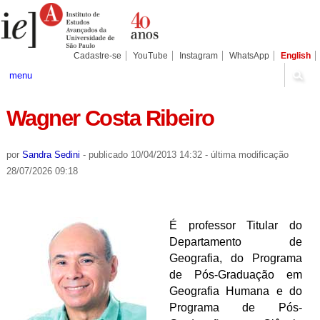
Ir
Ferramentas
Seções
para
Pessoais
o
conteúdo.
|
Cadastre-se
YouTube
Instagram
WhatsApp
English
Ir
para
menu
a
navegação
Wagner Costa Ribeiro
por
Sandra Sedini
-
publicado
10/04/2013 14:32
-
última modificação
28/07/2026 09:18
É professor Titular do
Departamento de
Geografia, do Programa
de Pós-Graduação em
Geografia Humana e do
Programa de Pós-