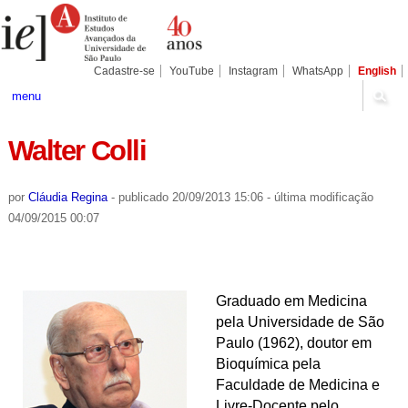
Ir
Ferramentas
Seções
para
Pessoais
o
conteúdo.
|
Cadastre-se
YouTube
Instagram
WhatsApp
English
Ir
para
menu
a
navegação
Walter Colli
por
Cláudia Regina
-
publicado
20/09/2013 15:06
-
última modificação
04/09/2015 00:07
Graduado em Medicina
pela Universidade de São
Paulo (1962), doutor em
Bioquímica pela
Faculdade de Medicina e
Livre-Docente pelo