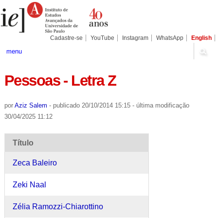
Ir
Ferramentas
Seções
para
Pessoais
o
conteúdo.
|
Cadastre-se
YouTube
Instagram
WhatsApp
English
Ir
para
menu
a
navegação
Pessoas - Letra Z
por
Aziz Salem
-
publicado
20/10/2014 15:15
-
última modificação
30/04/2025 11:12
Título
Zeca Baleiro
Zeki Naal
Zélia Ramozzi-Chiarottino