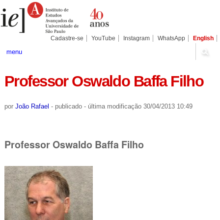
Ir
Ferramentas
Seções
para
Pessoais
o
conteúdo.
|
Cadastre-se
YouTube
Instagram
WhatsApp
English
Ir
para
menu
a
navegação
Professor Oswaldo Baffa Filho
por
João Rafael
-
publicado
-
última modificação
30/04/2013 10:49
Professor Oswaldo Baffa Filho