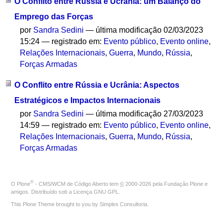
O Conflito entre Rússia e Ucrânia: um Balanço do
Emprego das Forças
por
Sandra Sedini
—
última modificação
02/03/2023
15:24
— registrado em:
Evento público
,
Evento online
,
Relações Internacionais
,
Guerra
,
Mundo
,
Rússia
,
Forças Armadas
O Conflito entre Rússia e Ucrânia: Aspectos
Estratégicos e Impactos Internacionais
por
Sandra Sedini
—
última modificação
27/03/2023
14:59
— registrado em:
Evento público
,
Evento online
,
Relações Internacionais
,
Guerra
,
Mundo
,
Rússia
,
Forças Armadas
®
O
Plone
- CMS/WCM de Código Aberto
tem
©
2000-2026 pela
Fundação Plone
e
amigos. Distribuído sob a
Licença GNU GPL
.
This Plone Theme brought to you by
Simples Consultoria
.