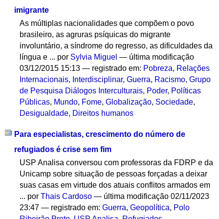
imigrante
As múltiplas nacionalidades que compõem o povo
brasileiro, as agruras psíquicas do migrante
involuntário, a síndrome do regresso, as dificuldades da
língua e ...
por
Sylvia Miguel
—
última modificação
03/12/2015 15:13
— registrado em:
Pobreza
,
Relações
Internacionais
,
Interdisciplinar
,
Guerra
,
Racismo
,
Grupo
de Pesquisa Diálogos Interculturais
,
Poder
,
Políticas
Públicas
,
Mundo
,
Fome
,
Globalização
,
Sociedade
,
Desigualdade
,
Direitos humanos
Para especialistas, crescimento do número de
refugiados é crise sem fim
USP Analisa conversou com professoras da FDRP e da
Unicamp sobre situação de pessoas forçadas a deixar
suas casas em virtude dos atuais conflitos armados em
...
por
Thais Cardoso
—
última modificação
02/11/2023
23:47
— registrado em:
Guerra
,
Geopolítica
,
Polo
Ribeirão Preto
,
USP Analisa
,
Refugiados