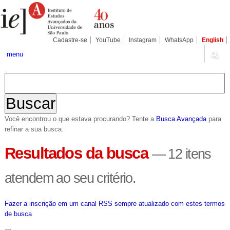
Ir
Ferramentas
Seções
para
Pessoais
o
conteúdo.
|
Cadastre-se
YouTube
Instagram
WhatsApp
English
Ir
para
menu
a
navegação
Você encontrou o que estava procurando? Tente a
Busca Avançada
para
refinar a sua busca.
Resultados da busca
—
12 itens
atendem ao seu critério.
Fazer a inscrição em um canal RSS sempre atualizado com estes termos
de busca