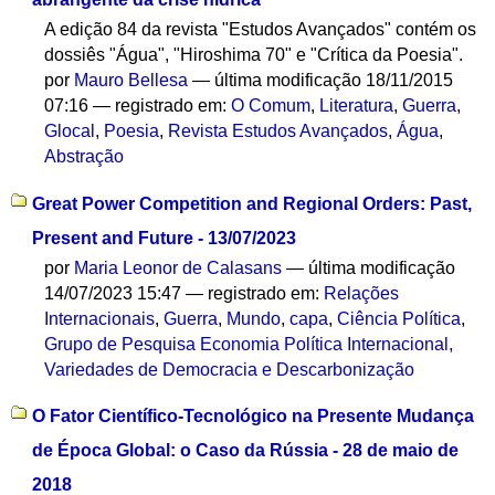
A edição 84 da revista "Estudos Avançados" contém os
dossiês "Água", "Hiroshima 70" e "Crítica da Poesia".
por
Mauro Bellesa
—
última modificação
18/11/2015
07:16
— registrado em:
O Comum
,
Literatura
,
Guerra
,
Glocal
,
Poesia
,
Revista Estudos Avançados
,
Água
,
Abstração
Great Power Competition and Regional Orders: Past,
Present and Future - 13/07/2023
por
Maria Leonor de Calasans
—
última modificação
14/07/2023 15:47
— registrado em:
Relações
Internacionais
,
Guerra
,
Mundo
,
capa
,
Ciência Política
,
Grupo de Pesquisa Economia Política Internacional,
Variedades de Democracia e Descarbonização
O Fator Científico-Tecnológico na Presente Mudança
de Época Global: o Caso da Rússia - 28 de maio de
2018