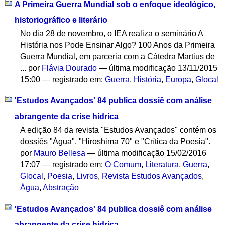
A Primeira Guerra Mundial sob o enfoque ideológico,
historiográfico e literário
No dia 28 de novembro, o IEA realiza o seminário A
História nos Pode Ensinar Algo? 100 Anos da Primeira
Guerra Mundial, em parceria com a Cátedra Martius de
...
por
Flávia Dourado
—
última modificação
13/11/2015
15:00
— registrado em:
Guerra
,
História
,
Europa
,
Glocal
'Estudos Avançados' 84 publica dossiê com análise
abrangente da crise hídrica
A edição 84 da revista "Estudos Avançados" contém os
dossiês "Água", "Hiroshima 70" e "Crítica da Poesia".
por
Mauro Bellesa
—
última modificação
15/02/2016
17:07
— registrado em:
O Comum
,
Literatura
,
Guerra
,
Glocal
,
Poesia
,
Livros
,
Revista Estudos Avançados
,
Água
,
Abstração
'Estudos Avançados' 84 publica dossiê com análise
abrangente da crise hídrica