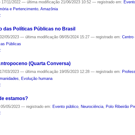
o
17/11/2022
—
última modificação
21/06/2023 10:52
— registrado em:
Evento
ória e Pertencimento
,
Amazônia
S
das Políticas Públicas no Brasil
02/05/2023
—
última modificação
08/05/2024 15:27
— registrado em:
Centro
icas Públicas
S
ntropoceno (Quarta Conversa)
17/03/2023
—
última modificação
19/05/2023 12:28
— registrado em:
Profes
manidades
,
Evolução humana
S
de estamos?
05/05/2023
— registrado em:
Evento público
,
Neurociência
,
Polo Ribeirão Pr
S