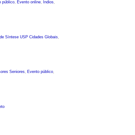
 público
,
Evento online
,
Índios
,
 de Síntese USP Cidades Globais
,
sores Seniores
,
Evento público
,
eto