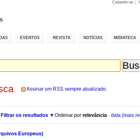
Cadastre-se
Busca
Busca
Avançad
OAS
EVENTOS
REVISTA
NOTÍCIAS
MIDIATECA
sca
Assinar um RSS sempre atualizado.
Filtrar os resultados
Ordenar por
relevância
·
data (mais re
rquivos Europeus)