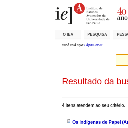
Ir
Ferramentas
Seções
para
Pessoais
o
conteúdo.
|
Ir
para
a
O IEA
PESQUISA
PESS
navegação
Você está aqui:
Página Inicial
Resultado da bu
4
itens atendem ao seu critério.
Os Indígenas de Papel (A