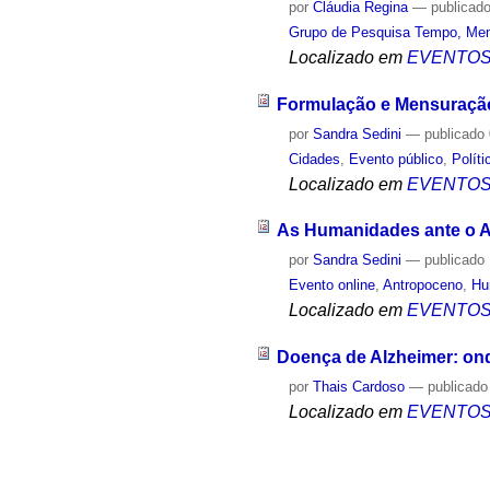
por
Cláudia Regina
—
publicad
Grupo de Pesquisa Tempo, Mem
Localizado em
EVENTO
Formulação e Mensuração 
por
Sandra Sedini
—
publicado
Cidades
,
Evento público
,
Polít
Localizado em
EVENTO
As Humanidades ante o A
por
Sandra Sedini
—
publicado
Evento online
,
Antropoceno
,
Hu
Localizado em
EVENTO
Doença de Alzheimer: on
por
Thais Cardoso
—
publicado
Localizado em
EVENTO