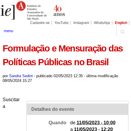
Ir
Ferramentas
Seções
para
Pessoais
o
conteúdo.
|
Cadastre-se
YouTube
Instagram
WhatsApp
English
Ir
para
menu
a
navegação
Formulação e Mensuração das
Políticas Públicas no Brasil
por
Sandra Sedini
-
publicado
02/05/2023 12:35
-
última modificação
08/05/2024 15:27
Suscitar
a
Detalhes do evento
Quando
de
11/05/2023 - 10:00
a
11/05/2023 - 12:20