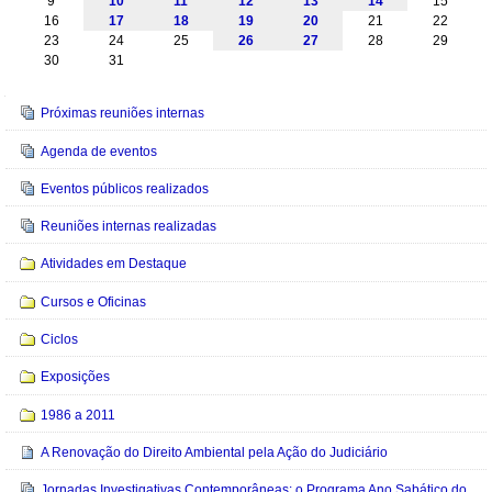
9
10
11
12
13
14
15
16
17
18
19
20
21
22
23
24
25
26
27
28
29
30
31
Navegação
Próximas reuniões internas
Agenda de eventos
Eventos públicos realizados
Reuniões internas realizadas
Atividades em Destaque
Cursos e Oficinas
Ciclos
Exposições
1986 a 2011
A Renovação do Direito Ambiental pela Ação do Judiciário
Jornadas Investigativas Contemporâneas: o Programa Ano Sabático do