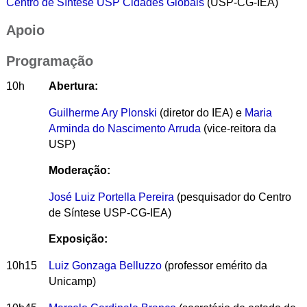
Centro de Síntese USP Cidades Globais
(USP-CG-IEA)
Apoio
Programação
10h
Abertura:
Guilherme Ary Plonski
(diretor do IEA) e
Maria
Arminda do Nascimento Arruda
(vice-reitora da
USP)
Moderação:
José Luiz Portella Pereira
(pesquisador do Centro
de Síntese USP-CG-IEA)
Exposição:
10h15
Luiz Gonzaga Belluzzo
(professor emérito da
Unicamp)