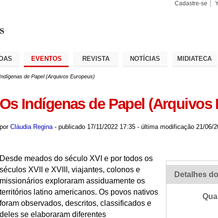
Cadastre-se
Busca
Busca
Avançad
OAS
EVENTOS
REVISTA
NOTÍCIAS
MIDIATECA
Indígenas de Papel (Arquivos Europeus)
Os Indígenas de Papel (Arquivos
por
Cláudia Regina
-
publicado
17/11/2022 17:35
-
última modificação
21/06/2
D
esde meados do século XVI e por todos os
séculos XVII e XVIII, viajantes, colonos e
Detalhes do
missionários exploraram assiduamente os
territórios latino americanos. Os povos nativos
Qua
foram observados, descritos, classificados e
deles se elaboraram diferentes