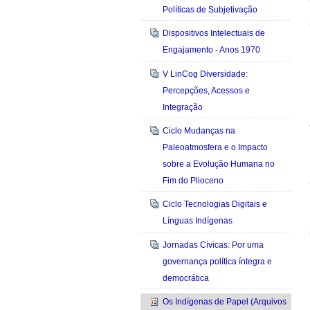
Políticas de Subjetivação
Dispositivos Intelectuais de
Engajamento - Anos 1970
V LinCog Diversidade:
Percepções, Acessos e
Integração
Ciclo Mudanças na
Paleoatmosfera e o Impacto
sobre a Evolução Humana no
Fim do Plioceno
Ciclo Tecnologias Digitais e
Línguas Indígenas
Jornadas Cívicas: Por uma
governança política íntegra e
democrática
Os Indígenas de Papel (Arquivos