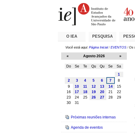
Ir
Ferramentas
Seções
para
Pessoais
o
conteúdo.
|
Ir
para
a
O IEA
PESQUISA
PESS
navegação
Você está aqui:
Página Inicial
/
EVENTOS
/
Os 
«
Agosto 2026
»
Do
Se
Te
Qu
Qu
Se
Sa
Agosto
1
2
3
4
5
6
7
8
9
10
11
12
13
14
15
16
17
18
19
20
21
22
23
24
25
26
27
28
29
30
31
Navegação
Próximas reuniões internas
Agenda de eventos