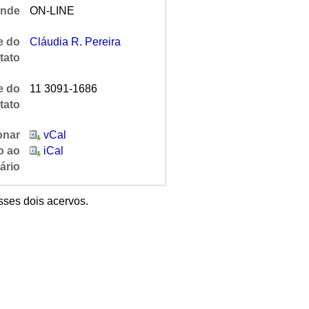
nde
ON-LINE
 do
Cláudia R. Pereira
tato
e do
11 3091-1686
tato
onar
vCal
o ao
iCal
ário
sses dois acervos.