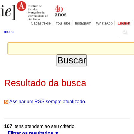
Ir
Ferramentas
Seções
para
Pessoais
o
conteúdo.
|
Cadastre-se
YouTube
Instagram
WhatsApp
English
Ir
para
menu
a
navegação
Resultado da busca
Assinar um RSS sempre atualizado.
107
itens atendem ao seu critério.
Filtrar os resultados