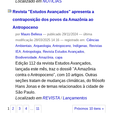
Localizado em
NOTÍCIAS
Revista "Estudos Avançados" apresenta a
contraposição dos povos da Amazônia ao
Antropoceno
por
Mauro Bellesa
—
publicado
29/11/2024
—
última
modificação
28/03/2025 14:16
— registrado em:
Ciências
Ambientais
,
Arqueologia
,
Antropoceno
,
Indígenas
,
Revistas
IEA
,
Antropologia
,
Revista Estudos Avançados
,
Biodiversidade
,
Amazônia
,
capa
Edição 112 da revista Estudos Avançados,
lançada este mês, traz o dossiê "A Amazônia
contra o Antropoceno", com 10 artigos. Outras
seções tratam de mudanças climáticas, do filósofo
Hans Jonas e de temas relacionados à cidade de
São Paulo.
Localizado em
REVISTA
/
Lançamentos
1
2
3
4
…
11
Próximos 10 itens »