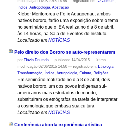
modificação
11/08/2015 16:48
— registrado em:
O Comum
,
Índios
,
Antropologia
,
Abstração
Kleber Meritororeu e Félix Adugoenau, ambos
nativos bororo, farão uma exposição sobre o tema
no seminário que o IEA realiza no dia 8 de abril,
às 14 horas, na Sala de Eventos do Instituto.
Localizado em
NOTÍCIAS
Pelo direito dos Bororo se auto-representarem
por
Flávia Dourado
—
publicado
14/04/2015
—
última
modificação
02/06/2015 14:50
— registrado em:
Etnologia
,
Transformação
,
Índios
,
Antropologia
,
Cultura
,
Religiões
Em seminário realizado no dia 8 de abril, dois
nativos bororo, um dos povos indígenas sul-
americanos mais estudados do mundo,
substituíram os etnógrafos na tarefa de interpretar
a cosmologia que embasa sua cultura.
Localizado em
NOTÍCIAS
Conferência aborda experiência artística