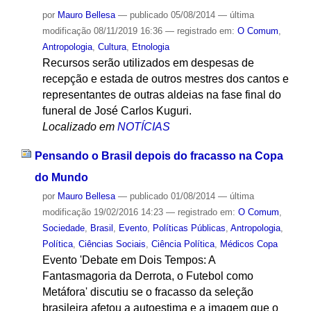
por
Mauro Bellesa
—
publicado
05/08/2014
—
última
modificação
08/11/2019 16:36
— registrado em:
O Comum
,
Antropologia
,
Cultura
,
Etnologia
Recursos serão utilizados em despesas de
recepção e estada de outros mestres dos cantos e
representantes de outras aldeias na fase final do
funeral de José Carlos Kuguri.
Localizado em
NOTÍCIAS
Pensando o Brasil depois do fracasso na Copa
do Mundo
por
Mauro Bellesa
—
publicado
01/08/2014
—
última
modificação
19/02/2016 14:23
— registrado em:
O Comum
,
Sociedade
,
Brasil
,
Evento
,
Políticas Públicas
,
Antropologia
,
Política
,
Ciências Sociais
,
Ciência Política
,
Médicos Copa
Evento 'Debate em Dois Tempos: A
Fantasmagoria da Derrota, o Futebol como
Metáfora' discutiu se o fracasso da seleção
brasileira afetou a autoestima e a imagem que o